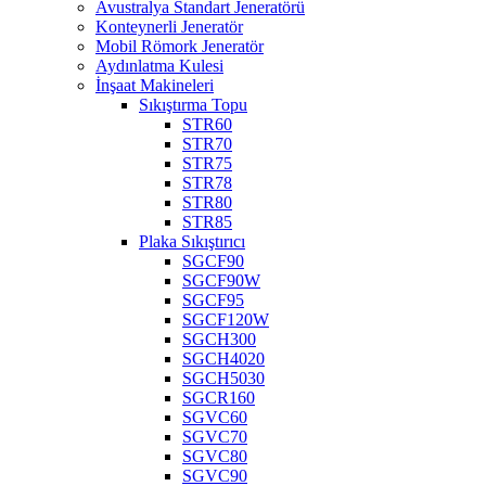
Avustralya Standart Jeneratörü
Konteynerli Jeneratör
Mobil Römork Jeneratör
Aydınlatma Kulesi
İnşaat Makineleri
Sıkıştırma Topu
STR60
STR70
STR75
STR78
STR80
STR85
Plaka Sıkıştırıcı
SGCF90
SGCF90W
SGCF95
SGCF120W
SGCH300
SGCH4020
SGCH5030
SGCR160
SGVC60
SGVC70
SGVC80
SGVC90