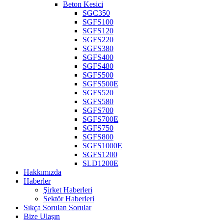
Beton Kesici
SGC350
SGFS100
SGFS120
SGFS220
SGFS380
SGFS400
SGFS480
SGFS500
SGFS500E
SGFS520
SGFS580
SGFS700
SGFS700E
SGFS750
SGFS800
SGFS1000E
SGFS1200
SLD1200E
Hakkımızda
Haberler
Şirket Haberleri
Sektör Haberleri
Sıkça Sorulan Sorular
Bize Ulaşın