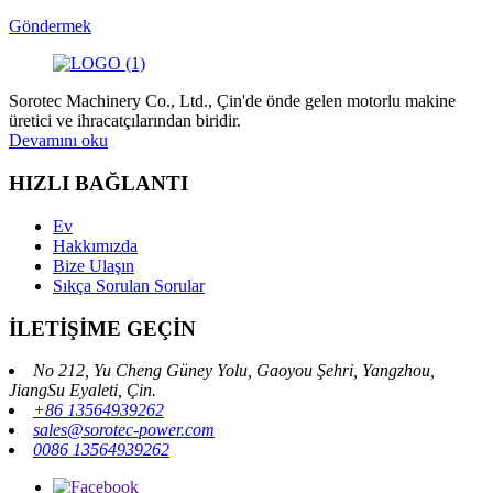
Göndermek
Sorotec Machinery Co., Ltd., Çin'de önde gelen motorlu makine
üretici ve ihracatçılarından biridir.
Devamını oku
HIZLI BAĞLANTI
Ev
Hakkımızda
Bize Ulaşın
Sıkça Sorulan Sorular
İLETİŞİME GEÇİN
No 212, Yu Cheng Güney Yolu, Gaoyou Şehri, Yangzhou,
JiangSu Eyaleti, Çin.
+86 13564939262
sales@sorotec-power.com
0086 13564939262